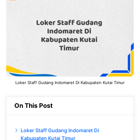
e
t
g
e
b
s
r
d
o
A
a
In
o
p
m
k
p
Loker Staff Gudang Indomaret Di Kabupaten Kutai Timur
On This Post
Loker Staff Gudang Indomaret Di
Kabupaten Kutai Timur