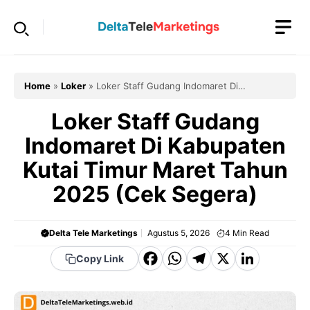
Langsung
ke
isi
Home
»
Loker
»
Loker Staff Gudang Indomaret Di
Kabupaten Kutai Timur Maret Tahun 2025 (Cek Segera)
Loker Staff Gudang
Indomaret Di Kabupaten
Kutai Timur Maret Tahun
2025 (Cek Segera)
Delta Tele Marketings
Agustus 5, 2026
4
Min Read
F
W
T
X
Li
Copy Link
a
h
el
n
c
a
e
k