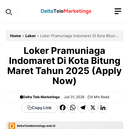
Langsung
ke
isi
Home
»
Loker
»
Loker Pramuniaga Indomaret Di Kota Bitung
Maret Tahun 2025 (Apply Now)
Loker Pramuniaga
Indomaret Di Kota Bitung
Maret Tahun 2025 (Apply
Now)
Delta Tele Marketings
Juli 31, 2026
4
Min Read
F
W
T
X
Li
Copy Link
a
h
el
n
c
a
e
k