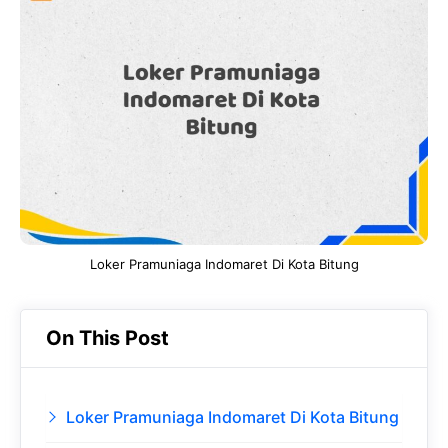
e
t
g
e
b
s
r
d
o
A
a
In
o
p
m
k
p
Loker Pramuniaga Indomaret Di Kota Bitung
On This Post
Loker Pramuniaga Indomaret Di Kota Bitung