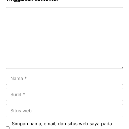
e
t
g
e
Komentar
b
s
r
d
o
A
a
In
o
p
m
k
p
Nama
Surel
Situs
web
Simpan nama, email, dan situs web saya pada