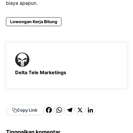
biaya apapun.
Lowongan Kerja Bitung
Delta Tele Marketings
F
W
T
X
Li
Copy Link
a
h
el
n
c
a
e
k
Tinggalkan komentar