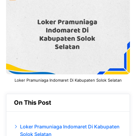
e
t
g
e
b
s
r
d
o
A
a
In
o
p
m
k
p
Loker Pramuniaga Indomaret Di Kabupaten Solok Selatan
On This Post
Loker Pramuniaga Indomaret Di Kabupaten
Solok Selatan