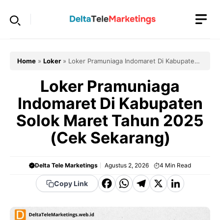
Langsung
ke
isi
Home
»
Loker
»
Loker Pramuniaga Indomaret Di Kabupaten
Solok Maret Tahun 2025 (Cek Sekarang)
Loker Pramuniaga
Indomaret Di Kabupaten
Solok Maret Tahun 2025
(Cek Sekarang)
Delta Tele Marketings
Agustus 2, 2026
4
Min Read
F
W
T
X
Li
Copy Link
a
h
el
n
c
a
e
k