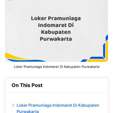
e
t
g
e
b
s
r
d
o
A
a
In
o
p
m
k
p
Loker Pramuniaga Indomaret Di Kabupaten Purwakarta
On This Post
Loker Pramuniaga Indomaret Di Kabupaten
Purwakarta