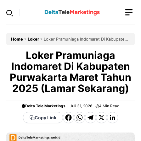
Langsung
ke
isi
Home
»
Loker
»
Loker Pramuniaga Indomaret Di Kabupaten
Purwakarta Maret Tahun 2025 (Lamar Sekarang)
Loker Pramuniaga
Indomaret Di Kabupaten
Purwakarta Maret Tahun
2025 (Lamar Sekarang)
Delta Tele Marketings
Juli 31, 2026
4
Min Read
F
W
T
X
Li
Copy Link
a
h
el
n
c
a
e
k