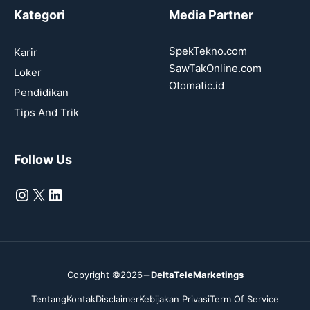
Kategori
Media Partner
SpekTekno.com
Karir
SawTakOnline.com
Loker
Otomatic.id
Pendidikan
Tips And Trik
Follow Us
Instagram
X
LinkedIn
Copyright ©2026
DeltaTeleMarketings
Tentang
Kontak
Disclaimer
Kebijakan Privasi
Term Of Service