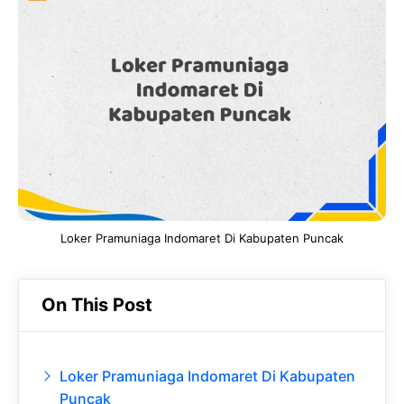
e
t
g
e
b
s
r
d
o
A
a
In
o
p
m
k
p
Loker Pramuniaga Indomaret Di Kabupaten Puncak
On This Post
Loker Pramuniaga Indomaret Di Kabupaten
Puncak