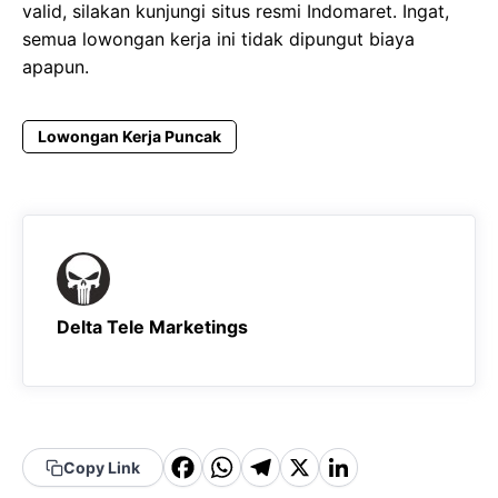
valid, silakan kunjungi situs resmi Indomaret. Ingat,
semua lowongan kerja ini tidak dipungut biaya
apapun.
Lowongan Kerja Puncak
Delta Tele Marketings
F
W
T
X
Li
Copy Link