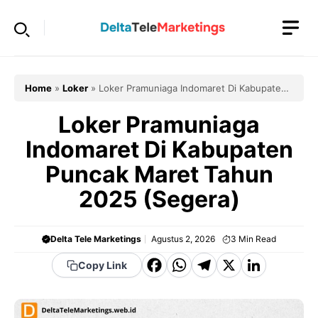
Langsung
ke
isi
Home
»
Loker
»
Loker Pramuniaga Indomaret Di Kabupaten
Puncak Maret Tahun 2025 (Segera)
Loker Pramuniaga
Indomaret Di Kabupaten
Puncak Maret Tahun
2025 (Segera)
Delta Tele Marketings
Agustus 2, 2026
3
Min Read
F
W
T
X
Li
Copy Link
a
h
el
n
c
a
e
k