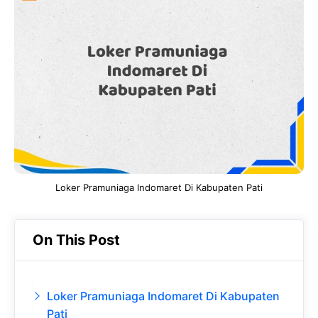
e
t
g
e
b
s
r
d
o
A
a
In
o
p
m
k
p
Loker Pramuniaga Indomaret Di Kabupaten Pati
On This Post
Loker Pramuniaga Indomaret Di Kabupaten
Pati