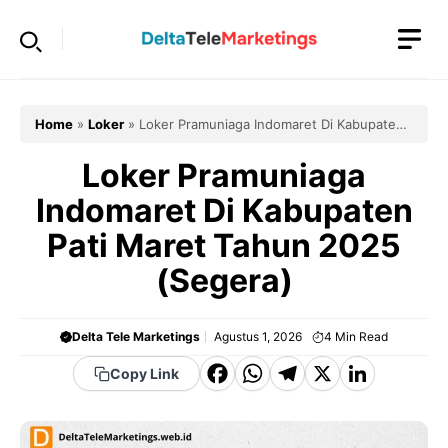
Langsung
ke
isi
Home
»
Loker
»
Loker Pramuniaga Indomaret Di Kabupaten
Pati Maret Tahun 2025 (Segera)
Loker Pramuniaga
Indomaret Di Kabupaten
Pati Maret Tahun 2025
(Segera)
Delta Tele Marketings
Agustus 1, 2026
4
Min Read
F
W
T
X
Li
Copy Link
a
h
el
n
c
a
e
k