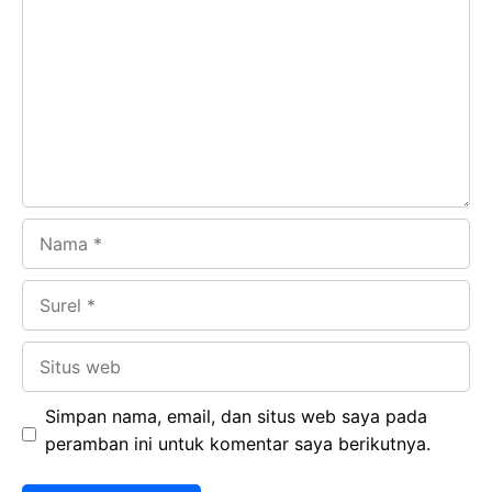
b
s
r
d
o
A
a
In
o
p
m
k
p
Nama
Surel
Situs
web
Simpan nama, email, dan situs web saya pada
peramban ini untuk komentar saya berikutnya.