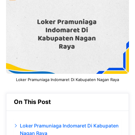
e
t
g
e
b
s
r
d
o
A
a
In
o
p
m
k
p
Loker Pramuniaga Indomaret Di Kabupaten Nagan Raya
On This Post
Loker Pramuniaga Indomaret Di Kabupaten
Nagan Raya