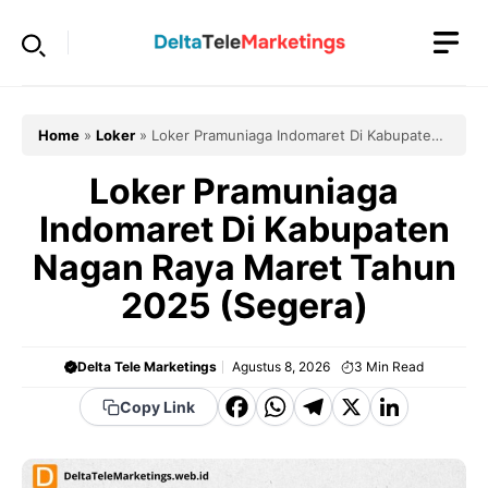
Langsung
ke
isi
Home
»
Loker
»
Loker Pramuniaga Indomaret Di Kabupaten
Nagan Raya Maret Tahun 2025 (Segera)
Loker Pramuniaga
Indomaret Di Kabupaten
Nagan Raya Maret Tahun
2025 (Segera)
Delta Tele Marketings
Agustus 8, 2026
3
Min Read
F
W
T
X
Li
Copy Link
a
h
el
n
c
a
e
k