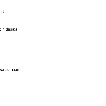
rat
h disukai)
perusahaan)