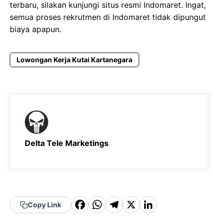
terbaru, silakan kunjungi situs resmi Indomaret. Ingat,
semua proses rekrutmen di Indomaret tidak dipungut
biaya apapun.
Lowongan Kerja Kutai Kartanegara
Delta Tele Marketings
F
W
T
X
Li
Copy Link