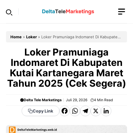
Langsung
ke
isi
Home
»
Loker
»
Loker Pramuniaga Indomaret Di Kabupaten
Kutai Kartanegara Maret Tahun 2025 (Cek Segera)
Loker Pramuniaga
Indomaret Di Kabupaten
Kutai Kartanegara Maret
Tahun 2025 (Cek Segera)
Delta Tele Marketings
Juli 29, 2026
4
Min Read
F
W
T
X
Li
Copy Link
a
h
el
n
c
a
e
k