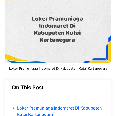
e
t
g
e
b
s
r
d
o
A
a
In
o
p
m
k
p
Loker Pramuniaga Indomaret Di Kabupaten Kutai Kartanegara
On This Post
Loker Pramuniaga Indomaret Di Kabupaten
Kutai Kartanegara