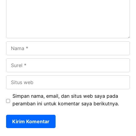
o
p
m
k
p
Nama
Surel
Situs
web
Simpan nama, email, dan situs web saya pada
peramban ini untuk komentar saya berikutnya.