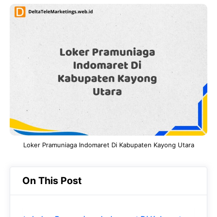
c
a
e
k
e
t
g
e
b
s
r
d
o
A
a
In
o
p
m
k
p
Loker Pramuniaga Indomaret Di Kabupaten Kayong Utara
On This Post