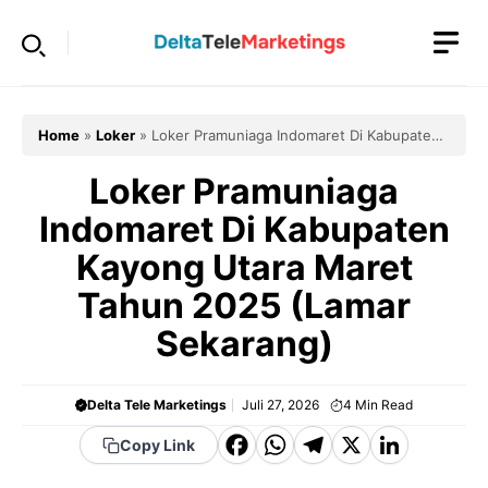
Langsung
ke
isi
Home
»
Loker
»
Loker Pramuniaga Indomaret Di Kabupaten
Kayong Utara Maret Tahun 2025 (Lamar Sekarang)
Loker Pramuniaga
Indomaret Di Kabupaten
Kayong Utara Maret
Tahun 2025 (Lamar
Sekarang)
Delta Tele Marketings
Juli 27, 2026
4
Min Read
F
W
T
X
Li
Copy Link
a
h
el
n