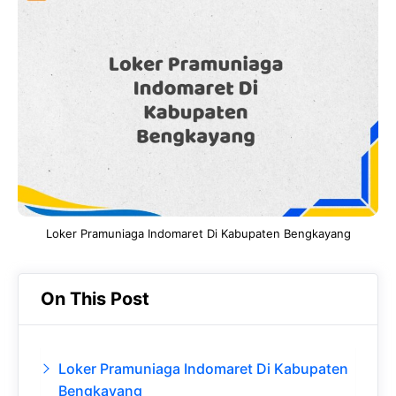
e
t
g
e
b
s
r
d
o
A
a
In
o
p
m
k
p
Loker Pramuniaga Indomaret Di Kabupaten Bengkayang
On This Post
Loker Pramuniaga Indomaret Di Kabupaten
Bengkayang