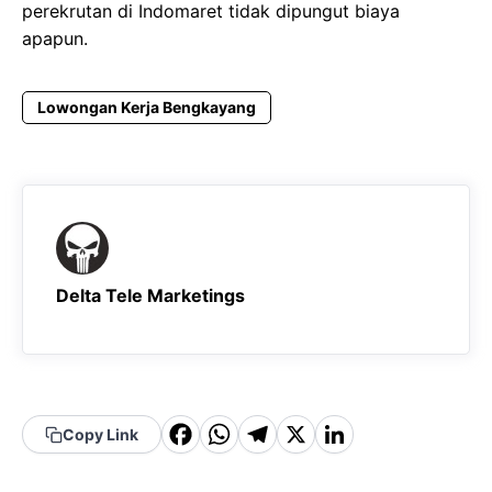
perekrutan di Indomaret tidak dipungut biaya
apapun.
Lowongan Kerja Bengkayang
Delta Tele Marketings
F
W
T
X
Li
Copy Link
a
h
el
n