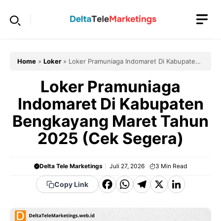
Langsung
ke
isi
Home
»
Loker
»
Loker Pramuniaga Indomaret Di Kabupaten
Bengkayang Maret Tahun 2025 (Cek Segera)
Loker Pramuniaga
Indomaret Di Kabupaten
Bengkayang Maret Tahun
2025 (Cek Segera)
Delta Tele Marketings
Juli 27, 2026
3
Min Read
F
W
T
X
Li
Copy Link
a
h
el
n
c
a
e
k