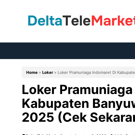
Langsung
ke
isi
Home
»
Loker
»
Loker Pramuniaga Indomaret Di Kabupat
Loker Pramuniaga 
Kabupaten Banyuw
2025 (Cek Sekara