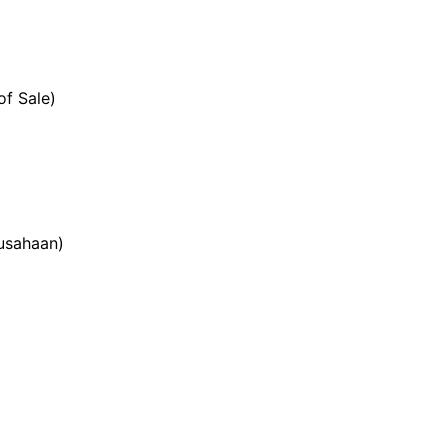
f Sale)
usahaan)