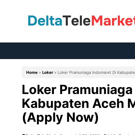
Langsung
ke
isi
Home
»
Loker
»
Loker Pramuniaga Indomaret Di Kabupat
Loker Pramuniaga 
Kabupaten Aceh M
(Apply Now)