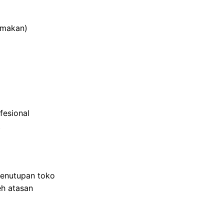
tamakan)
fesional
t
enutupan toko
eh atasan