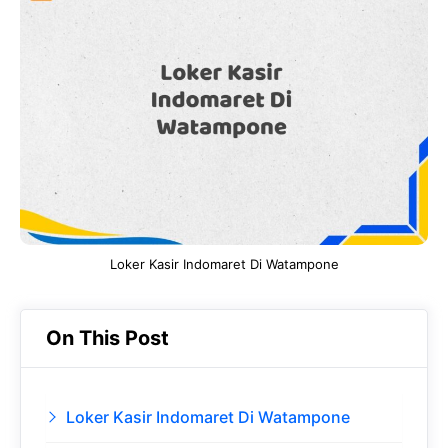
e
t
g
e
b
s
r
d
o
A
a
In
o
p
m
k
p
Loker Kasir Indomaret Di Watampone
On This Post
Loker Kasir Indomaret Di Watampone