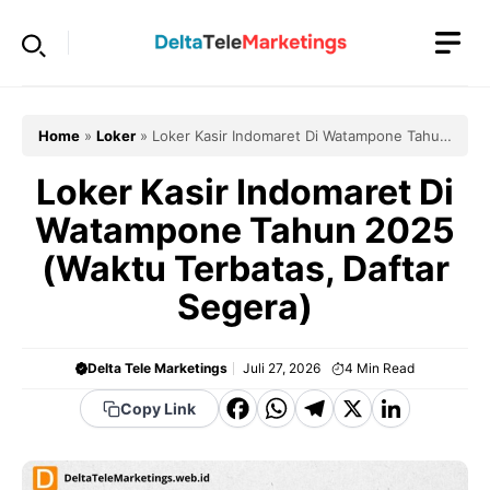
Langsung
ke
isi
Home
»
Loker
»
Loker Kasir Indomaret Di Watampone Tahun
2025 (Waktu Terbatas, Daftar Segera)
Loker Kasir Indomaret Di
Watampone Tahun 2025
(Waktu Terbatas, Daftar
Segera)
Delta Tele Marketings
Juli 27, 2026
4
Min Read
F
W
T
X
Li
Copy Link
a
h
el
n
c
a
e
k