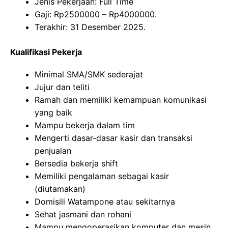
Jenis Pekerjaan: Full Time
Gaji: Rp
2500000
– Rp
4000000
.
Terakhir: 31 Desember 2025.
Kualifikasi Pekerja
Minimal SMA/SMK sederajat
Jujur dan teliti
Ramah dan memiliki kemampuan komunikasi
yang baik
Mampu bekerja dalam tim
Mengerti dasar-dasar kasir dan transaksi
penjualan
Bersedia bekerja shift
Memiliki pengalaman sebagai kasir
(diutamakan)
Domisili Watampone atau sekitarnya
Sehat jasmani dan rohani
Mampu mengoperasikan komputer dan mesin