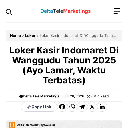
Langsung
ke
isi
Home
»
Loker
»
Loker Kasir Indomaret Di Wanggudu Tahun
2025 (Ayo Lamar, Waktu Terbatas)
Loker Kasir Indomaret Di
Wanggudu Tahun 2025
(Ayo Lamar, Waktu
Terbatas)
Delta Tele Marketings
Juli 28, 2026
3
Min Read
F
W
T
X
Li
Copy Link
a
h
el
n
c
a
e
k