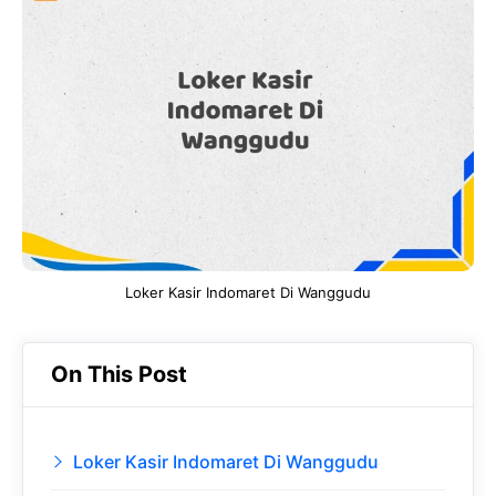
e
t
g
e
b
s
r
d
o
A
a
In
o
p
m
k
p
Loker Kasir Indomaret Di Wanggudu
On This Post
Loker Kasir Indomaret Di Wanggudu