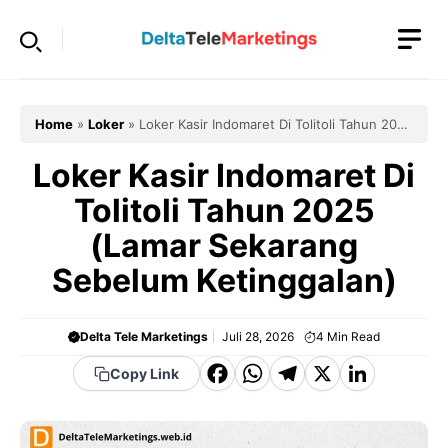
Langsung
ke
isi
Home
»
Loker
»
Loker Kasir Indomaret Di Tolitoli Tahun 2025
(Lamar Sekarang Sebelum Ketinggalan)
Loker Kasir Indomaret Di
Tolitoli Tahun 2025
(Lamar Sekarang
Sebelum Ketinggalan)
Delta Tele Marketings
Juli 28, 2026
4
Min Read
F
W
T
X
Li
Copy Link
a
h
el
n
c
a
e
k