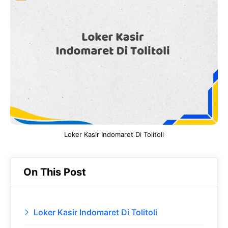
e
t
g
e
b
s
r
d
o
A
a
In
o
p
m
k
p
Loker Kasir Indomaret Di Tolitoli
On This Post
Loker Kasir Indomaret Di Tolitoli