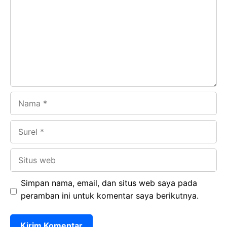
o
A
a
In
o
p
m
k
p
Nama
Surel
Situs
web
Simpan nama, email, dan situs web saya pada
peramban ini untuk komentar saya berikutnya.