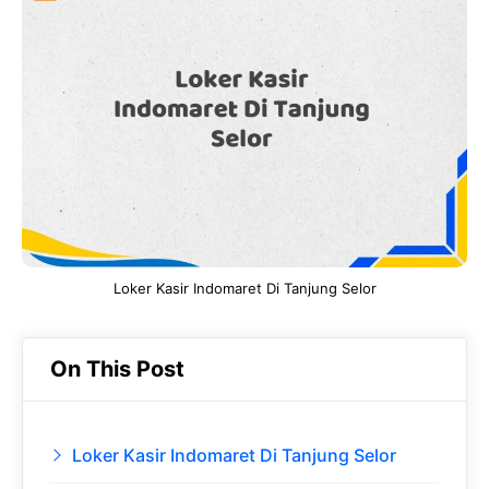
e
t
g
e
b
s
r
d
o
A
a
In
o
p
m
k
p
Loker Kasir Indomaret Di Tanjung Selor
On This Post
Loker Kasir Indomaret Di Tanjung Selor