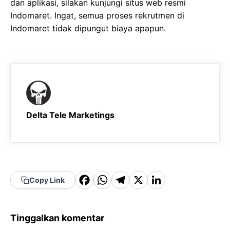
dan aplikasi, silakan kunjungi situs web resmi
Indomaret. Ingat, semua proses rekrutmen di
Indomaret tidak dipungut biaya apapun.
Delta Tele Marketings
F
W
T
X
Li
Copy Link
a
h
el
n
c
a
e
k
Tinggalkan komentar