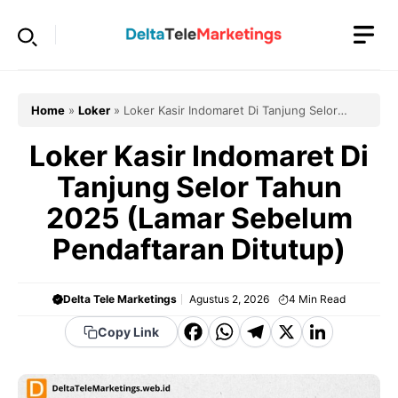
Langsung
ke
isi
Home
»
Loker
»
Loker Kasir Indomaret Di Tanjung Selor
Tahun 2025 (Lamar Sebelum Pendaftaran Ditutup)
Loker Kasir Indomaret Di
Tanjung Selor Tahun
2025 (Lamar Sebelum
Pendaftaran Ditutup)
Delta Tele Marketings
Agustus 2, 2026
4
Min Read
F
W
T
X
Li
Copy Link
a
h
el
n
c
a
e
k