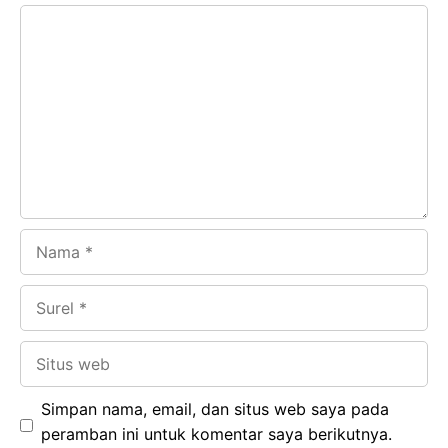
e
t
g
e
Komentar
b
s
r
d
o
A
a
In
o
p
m
k
p
Nama
Surel
Situs
web
Simpan nama, email, dan situs web saya pada
peramban ini untuk komentar saya berikutnya.