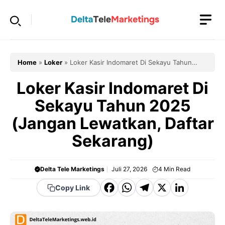
Langsung
ke
isi
Home
»
Loker
»
Loker Kasir Indomaret Di Sekayu Tahun
2025 (Jangan Lewatkan, Daftar Sekarang)
Loker Kasir Indomaret Di
Sekayu Tahun 2025
(Jangan Lewatkan, Daftar
Sekarang)
Delta Tele Marketings
Juli 27, 2026
4
Min Read
F
W
T
X
Li
Copy Link
a
h
el
n
c
a
e
k