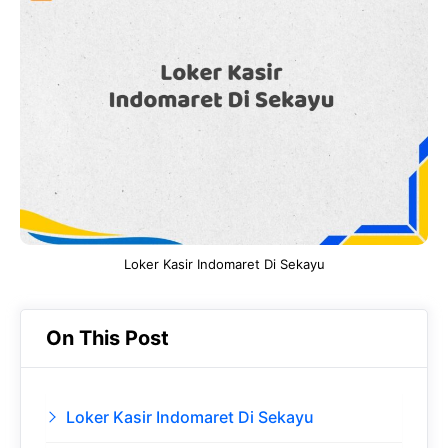
e
t
g
e
b
s
r
d
o
A
a
In
o
p
m
k
p
Loker Kasir Indomaret Di Sekayu
On This Post
Loker Kasir Indomaret Di Sekayu