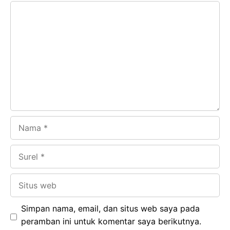
Komentar
b
s
r
d
o
A
a
In
o
p
m
k
p
Nama
Surel
Situs
web
Simpan nama, email, dan situs web saya pada
peramban ini untuk komentar saya berikutnya.