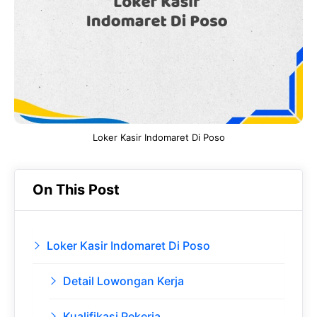
o
A
a
In
o
p
m
k
p
Loker Kasir Indomaret Di Poso
On This Post
Loker Kasir Indomaret Di Poso
Detail Lowongan Kerja
Kualifikasi Pekerja