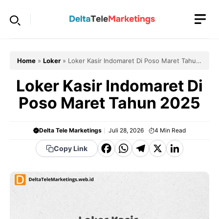
Langsung
ke
isi
Home
»
Loker
»
Loker Kasir Indomaret Di Poso Maret Tahun
2025
Loker Kasir Indomaret Di
Poso Maret Tahun 2025
Delta Tele Marketings
Juli 28, 2026
4
Min Read
F
W
T
X
Li
Copy Link
a
h
el
n
c
a
e
k
e
t
g
e
b
s
r
d