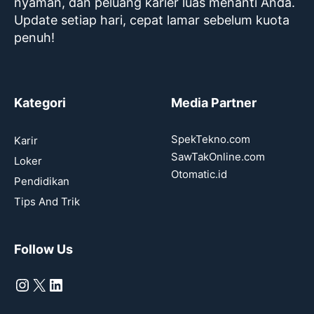
nyaman, dan peluang karier luas menanti Anda.
Update setiap hari, cepat lamar sebelum kuota
penuh!
Kategori
Media Partner
SpekTekno.com
Karir
SawTakOnline.com
Loker
Otomatic.id
Pendidikan
Tips And Trik
Follow Us
Instagram
X
LinkedIn