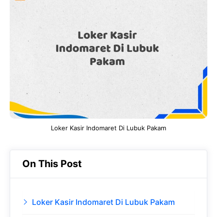
e
t
g
e
b
s
r
d
o
A
a
In
o
p
m
k
p
Loker Kasir Indomaret Di Lubuk Pakam
On This Post
Loker Kasir Indomaret Di Lubuk Pakam