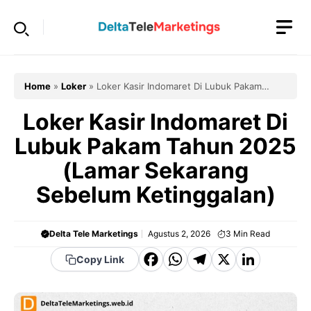
Langsung
ke
isi
Home
»
Loker
»
Loker Kasir Indomaret Di Lubuk Pakam
Tahun 2025 (Lamar Sekarang Sebelum Ketinggalan)
Loker Kasir Indomaret Di
Lubuk Pakam Tahun 2025
(Lamar Sekarang
Sebelum Ketinggalan)
Delta Tele Marketings
Agustus 2, 2026
3
Min Read
F
W
T
X
Li
Copy Link
a
h
el
n
c
a
e
k