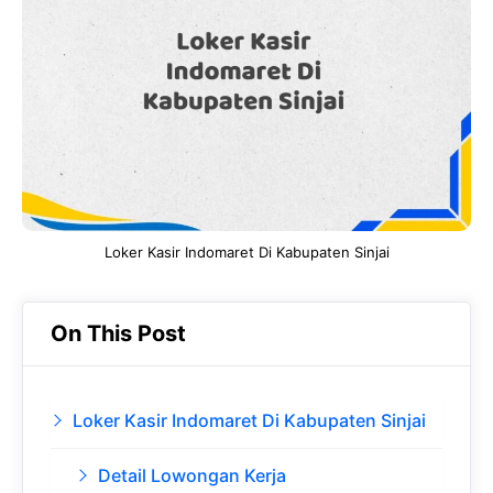
b
s
r
d
o
A
a
In
o
p
m
k
p
Loker Kasir Indomaret Di Kabupaten Sinjai
On This Post
Loker Kasir Indomaret Di Kabupaten Sinjai
Detail Lowongan Kerja