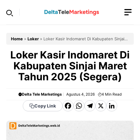
Langsung
ke
isi
Home
»
Loker
»
Loker Kasir Indomaret Di Kabupaten Sinjai
Maret Tahun 2025 (Segera)
Loker Kasir Indomaret Di
Kabupaten Sinjai Maret
Tahun 2025 (Segera)
Delta Tele Marketings
Agustus 4, 2026
4
Min Read
F
W
T
X
Li
Copy Link
a
h
el
n
c
a
e
k
e
t
g
e