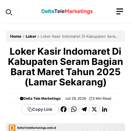
Langsung
ke
isi
Home
»
Loker
»
Loker Kasir Indomaret Di Kabupaten Seram
Bagian Barat Maret Tahun 2025 (Lamar Sekarang)
Loker Kasir Indomaret Di
Kabupaten Seram Bagian
Barat Maret Tahun 2025
(Lamar Sekarang)
Delta Tele Marketings
Juli 29, 2026
3
Min Read
F
W
T
X
Li
Copy Link
a
h
el
n
c
a
e
k