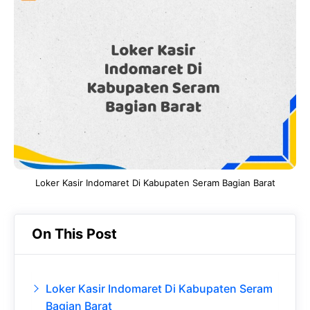
e
t
g
e
b
s
r
d
o
A
a
In
o
p
m
k
p
Loker Kasir Indomaret Di Kabupaten Seram Bagian Barat
On This Post
Loker Kasir Indomaret Di Kabupaten Seram
Bagian Barat