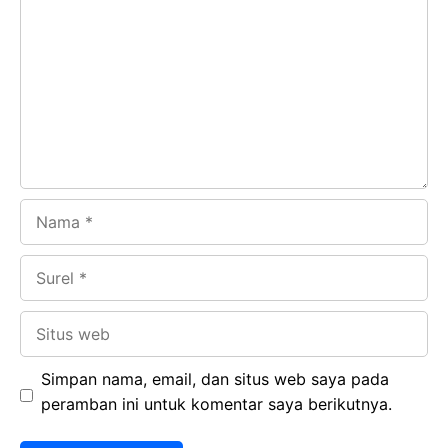
b
s
r
d
o
A
a
In
o
p
m
k
p
Nama
Surel
Situs
web
Simpan nama, email, dan situs web saya pada
peramban ini untuk komentar saya berikutnya.