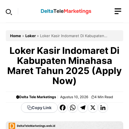
Langsung
ke
isi
Home
»
Loker
»
Loker Kasir Indomaret Di Kabupaten
Minahasa Maret Tahun 2025 (Apply Now)
Loker Kasir Indomaret Di
Kabupaten Minahasa
Maret Tahun 2025 (Apply
Now)
Delta Tele Marketings
Agustus 10, 2026
4
Min Read
F
W
T
X
Li
Copy Link
a
h
el
n
c
a
e
k