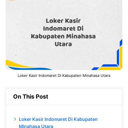
e
t
g
e
b
s
r
d
o
A
a
In
o
p
m
k
p
Loker Kasir Indomaret Di Kabupaten Minahasa Utara
On This Post
Loker Kasir Indomaret Di Kabupaten
Minahasa Utara