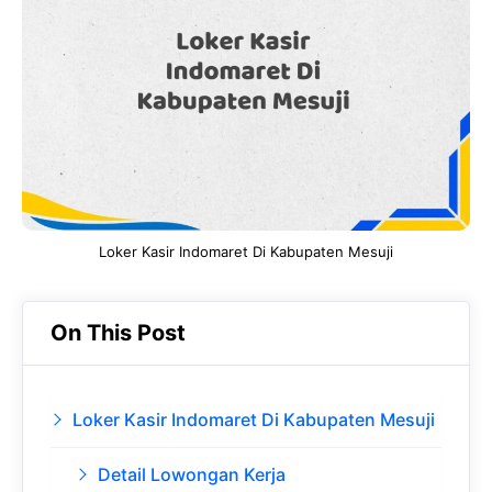
b
s
r
d
o
A
a
In
o
p
m
k
p
Loker Kasir Indomaret Di Kabupaten Mesuji
On This Post
Loker Kasir Indomaret Di Kabupaten Mesuji
Detail Lowongan Kerja