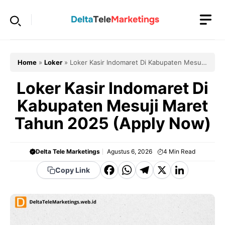
Langsung
ke
isi
Home
»
Loker
»
Loker Kasir Indomaret Di Kabupaten Mesuji
Maret Tahun 2025 (Apply Now)
Loker Kasir Indomaret Di
Kabupaten Mesuji Maret
Tahun 2025 (Apply Now)
Delta Tele Marketings
Agustus 6, 2026
4
Min Read
F
W
T
X
Li
Copy Link
a
h
el
n
c
a
e
k
e
t
g
e