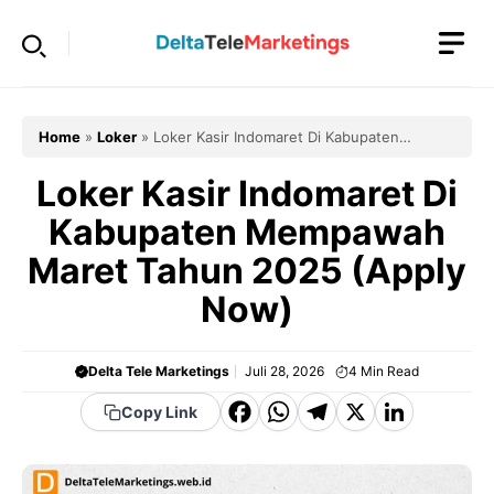
Langsung
ke
isi
Home
»
Loker
»
Loker Kasir Indomaret Di Kabupaten
Mempawah Maret Tahun 2025 (Apply Now)
Loker Kasir Indomaret Di
Kabupaten Mempawah
Maret Tahun 2025 (Apply
Now)
Delta Tele Marketings
Juli 28, 2026
4
Min Read
F
W
T
X
Li
Copy Link
a
h
el
n
c
a
e
k