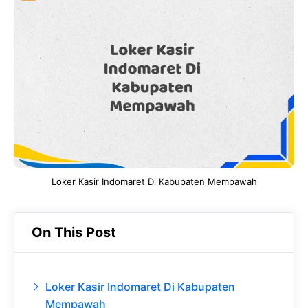
e
t
g
e
b
s
r
d
o
A
a
In
o
p
m
k
p
Loker Kasir Indomaret Di Kabupaten Mempawah
On This Post
Loker Kasir Indomaret Di Kabupaten
Mempawah