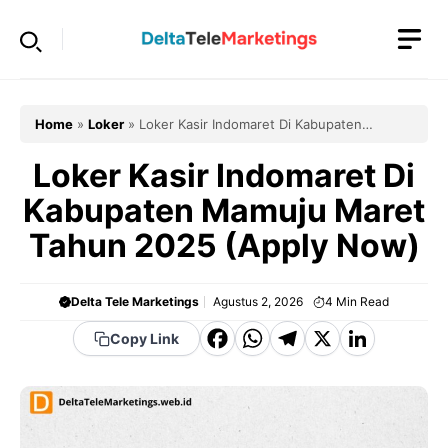
Langsung
ke
isi
Home
»
Loker
»
Loker Kasir Indomaret Di Kabupaten
Mamuju Maret Tahun 2025 (Apply Now)
Loker Kasir Indomaret Di
Kabupaten Mamuju Maret
Tahun 2025 (Apply Now)
Delta Tele Marketings
Agustus 2, 2026
4
Min Read
F
W
T
X
Li
Copy Link
a
h
el
n
c
a
e
k
e
t
g
e