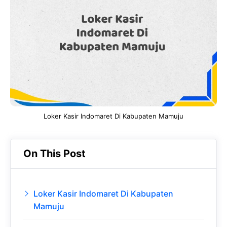
b
s
r
d
o
A
a
In
o
p
m
k
p
Loker Kasir Indomaret Di Kabupaten Mamuju
On This Post
Loker Kasir Indomaret Di Kabupaten
Mamuju