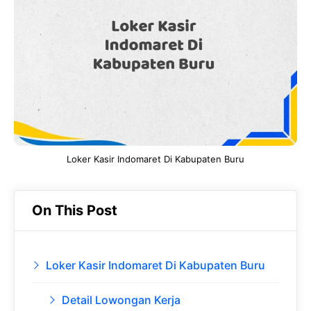
b
s
r
d
o
A
a
In
o
p
m
k
p
Loker Kasir Indomaret Di Kabupaten Buru
On This Post
Loker Kasir Indomaret Di Kabupaten Buru
Detail Lowongan Kerja