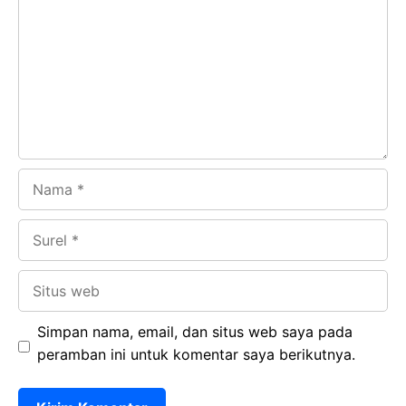
o
A
a
In
o
p
m
k
p
Nama
Surel
Situs
web
Simpan nama, email, dan situs web saya pada
peramban ini untuk komentar saya berikutnya.