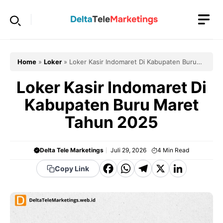
Langsung
ke
isi
Home
»
Loker
»
Loker Kasir Indomaret Di Kabupaten Buru
Maret Tahun 2025
Loker Kasir Indomaret Di
Kabupaten Buru Maret
Tahun 2025
Delta Tele Marketings
Juli 29, 2026
4
Min Read
F
W
T
X
Li
Copy Link
a
h
el
n
c
a
e
k
e
t
g
e