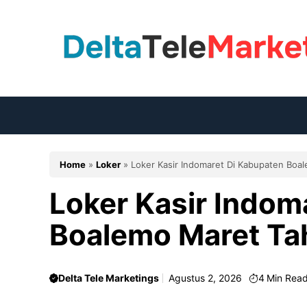
Langsung
ke
isi
Home
»
Loker
»
Loker Kasir Indomaret Di Kabupaten Boa
Loker Kasir Indom
Boalemo Maret Ta
Delta Tele Marketings
Agustus 2, 2026
4
Min Rea