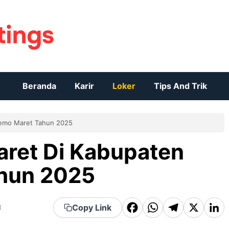
Beranda
Karir
Loker
Tips And Trik
lemo Maret Tahun 2025
aret Di Kabupaten
hun 2025
F
W
T
X
Li
Copy Link
d
a
h
el
n