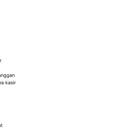
r
anggan
a kasir
at