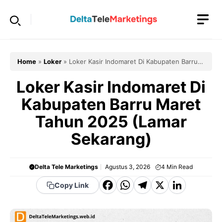
Langsung
ke
isi
Home
»
Loker
»
Loker Kasir Indomaret Di Kabupaten Barru
Maret Tahun 2025 (Lamar Sekarang)
Loker Kasir Indomaret Di
Kabupaten Barru Maret
Tahun 2025 (Lamar
Sekarang)
Delta Tele Marketings
Agustus 3, 2026
4
Min Read
F
W
T
X
Li
Copy Link
a
h
el
n
c
a
e
k