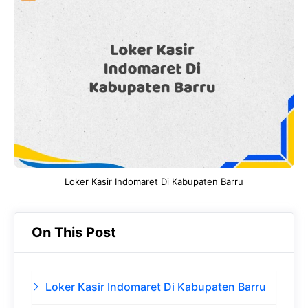
e
t
g
e
b
s
r
d
o
A
a
In
o
p
m
k
p
Loker Kasir Indomaret Di Kabupaten Barru
On This Post
Loker Kasir Indomaret Di Kabupaten Barru