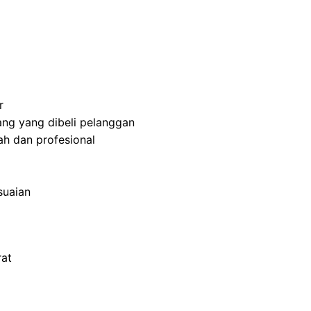
r
ng yang dibeli pelanggan
h dan profesional
suaian
rat