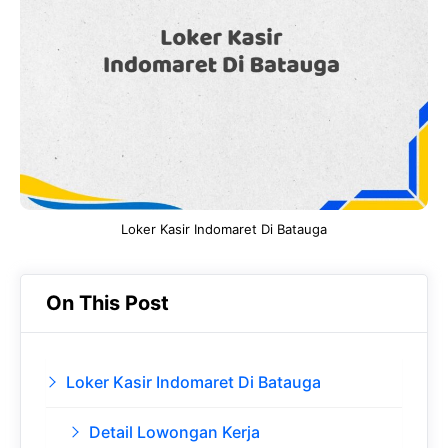
b
s
r
d
o
A
a
In
o
p
m
k
p
Loker Kasir Indomaret Di Batauga
On This Post
Loker Kasir Indomaret Di Batauga
Detail Lowongan Kerja