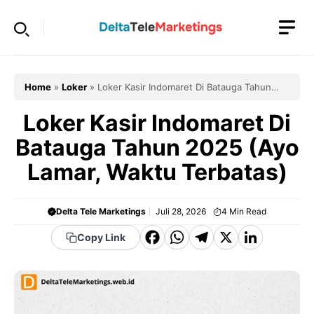
Langsung
ke
isi
Home
»
Loker
»
Loker Kasir Indomaret Di Batauga Tahun
2025 (Ayo Lamar, Waktu Terbatas)
Loker Kasir Indomaret Di
Batauga Tahun 2025 (Ayo
Lamar, Waktu Terbatas)
Delta Tele Marketings
Juli 28, 2026
4
Min Read
F
W
T
X
Li
Copy Link
a
h
el
n
c
a
e
k
e
t
g
e