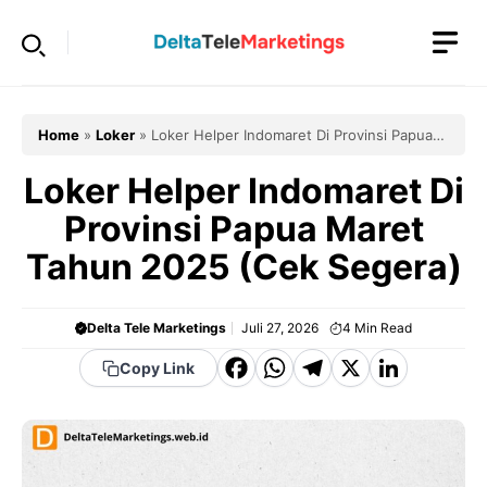
Langsung
ke
isi
Home
»
Loker
»
Loker Helper Indomaret Di Provinsi Papua
Maret Tahun 2025 (Cek Segera)
Loker Helper Indomaret Di
Provinsi Papua Maret
Tahun 2025 (Cek Segera)
Delta Tele Marketings
Juli 27, 2026
4
Min Read
F
W
T
X
Li
Copy Link
a
h
el
n
c
a
e
k
e
t
g
e