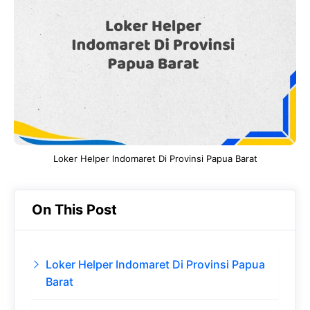
b
s
r
d
o
A
a
In
o
p
m
k
p
Loker Helper Indomaret Di Provinsi Papua Barat
On This Post
Loker Helper Indomaret Di Provinsi Papua
Barat