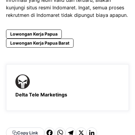
kunjungi situs resmi Indomaret. Ingat, semua proses
rekrutmen di Indomaret tidak dipungut biaya apapun.
Lowongan Kerja Papua
Lowongan Kerja Papua Barat
Delta Tele Marketings
F
W
T
X
Li
Copy Link