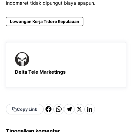
Indomaret tidak dipungut biaya apapun.
Lowongan Kerja Tidore Kepulauan
Delta Tele Marketings
F
W
T
X
Li
Copy Link
a
h
el
n
c
a
e
k
Tinggalkan komentar