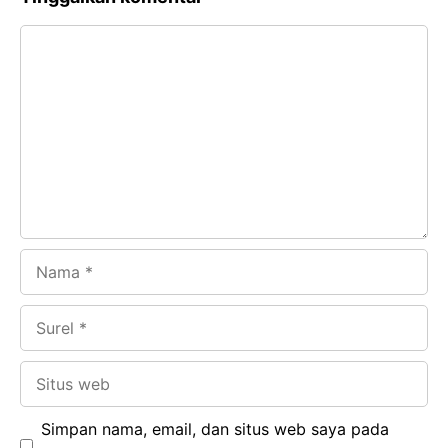
e
t
g
e
Komentar
b
s
r
d
o
A
a
In
o
p
m
k
p
Nama
Surel
Situs
web
Simpan nama, email, dan situs web saya pada