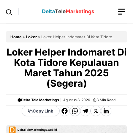
Langsung
ke
isi
Home
»
Loker
»
Loker Helper Indomaret Di Kota Tidore
Kepulauan Maret Tahun 2025 (Segera)
Loker Helper Indomaret Di
Kota Tidore Kepulauan
Maret Tahun 2025
(Segera)
Delta Tele Marketings
Agustus 8, 2026
3
Min Read
F
W
T
X
Li
Copy Link
a
h
el
n
c
a
e
k