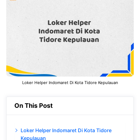
e
t
g
e
b
s
r
d
o
A
a
In
o
p
m
k
p
Loker Helper Indomaret Di Kota Tidore Kepulauan
On This Post
Loker Helper Indomaret Di Kota Tidore
Kepulauan