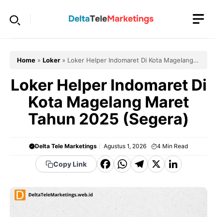
Langsung
ke
isi
Home
»
Loker
»
Loker Helper Indomaret Di Kota Magelang
Maret Tahun 2025 (Segera)
Loker Helper Indomaret Di
Kota Magelang Maret
Tahun 2025 (Segera)
Delta Tele Marketings
Agustus 1, 2026
4
Min Read
F
W
T
X
Li
Copy Link
a
h
el
n
c
a
e
k
e
t
g
e