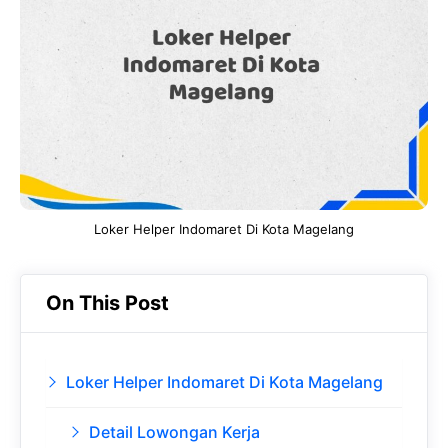
b
s
r
d
o
A
a
In
o
p
m
k
p
Loker Helper Indomaret Di Kota Magelang
On This Post
Loker Helper Indomaret Di Kota Magelang
Detail Lowongan Kerja