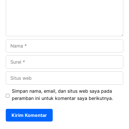
o
p
m
k
p
Nama
Surel
Situs
web
Simpan nama, email, dan situs web saya pada
peramban ini untuk komentar saya berikutnya.