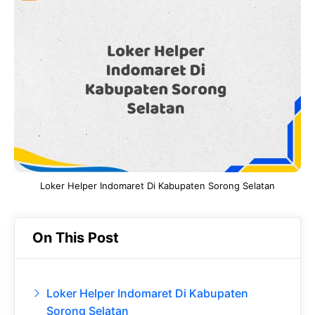
e
t
g
e
b
s
r
d
o
A
a
In
o
p
m
k
p
Loker Helper Indomaret Di Kabupaten Sorong Selatan
On This Post
Loker Helper Indomaret Di Kabupaten
Sorong Selatan