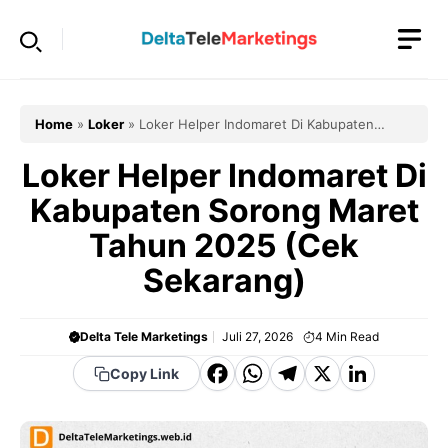
Langsung
ke
isi
Home
»
Loker
»
Loker Helper Indomaret Di Kabupaten
Sorong Maret Tahun 2025 (Cek Sekarang)
Loker Helper Indomaret Di
Kabupaten Sorong Maret
Tahun 2025 (Cek
Sekarang)
Delta Tele Marketings
Juli 27, 2026
4
Min Read
F
W
T
X
Li
Copy Link
a
h
el
n
c
a
e
k