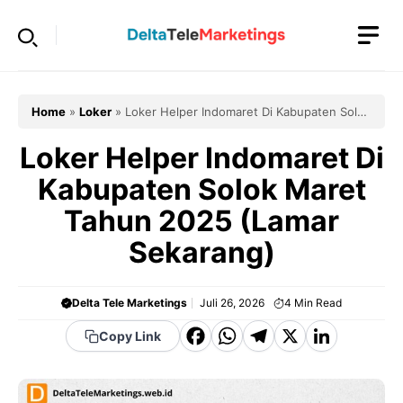
Langsung
ke
isi
Home
»
Loker
»
Loker Helper Indomaret Di Kabupaten Solok
Maret Tahun 2025 (Lamar Sekarang)
Loker Helper Indomaret Di
Kabupaten Solok Maret
Tahun 2025 (Lamar
Sekarang)
Delta Tele Marketings
Juli 26, 2026
4
Min Read
F
W
T
X
Li
Copy Link
a
h
el
n
c
a
e
k