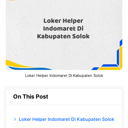
e
t
g
e
b
s
r
d
o
A
a
In
o
p
m
k
p
Loker Helper Indomaret Di Kabupaten Solok
On This Post
Loker Helper Indomaret Di Kabupaten Solok