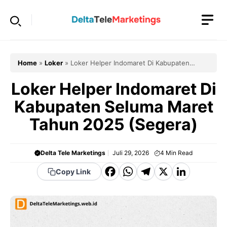
Langsung
ke
isi
Home
»
Loker
»
Loker Helper Indomaret Di Kabupaten
Seluma Maret Tahun 2025 (Segera)
Loker Helper Indomaret Di
Kabupaten Seluma Maret
Tahun 2025 (Segera)
Delta Tele Marketings
Juli 29, 2026
4
Min Read
F
W
T
X
Li
Copy Link
a
h
el
n
c
a
e
k
e
t
g
e