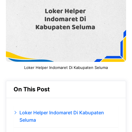
b
s
r
d
o
A
a
In
o
p
m
k
p
Loker Helper Indomaret Di Kabupaten Seluma
On This Post
Loker Helper Indomaret Di Kabupaten
Seluma