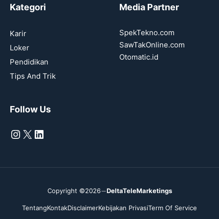
Kategori
Media Partner
SpekTekno.com
Karir
SawTakOnline.com
Loker
Otomatic.id
Pendidikan
Tips And Trik
Follow Us
Instagram
X
LinkedIn
Copyright ©2026
DeltaTeleMarketings
Tentang
Kontak
Disclaimer
Kebijakan Privasi
Term Of Service