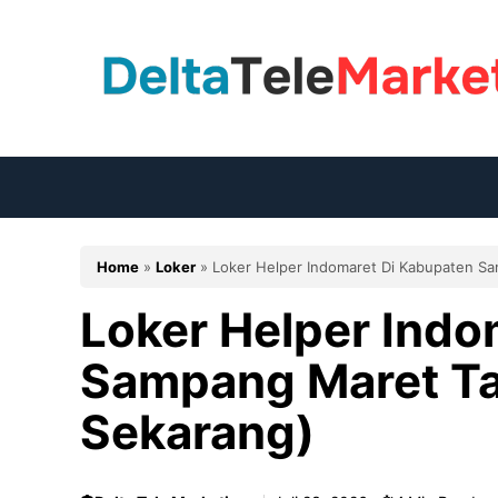
Langsung
ke
isi
Home
»
Loker
»
Loker Helper Indomaret Di Kabupaten S
Loker Helper Indo
Sampang Maret T
Sekarang)