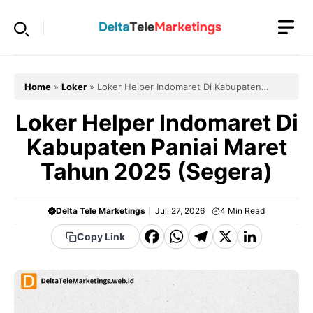
Langsung
ke
isi
Home
»
Loker
»
Loker Helper Indomaret Di Kabupaten
Paniai Maret Tahun 2025 (Segera)
Loker Helper Indomaret Di
Kabupaten Paniai Maret
Tahun 2025 (Segera)
Delta Tele Marketings
Juli 27, 2026
4
Min Read
F
W
T
X
Li
Copy Link
a
h
el
n
c
a
e
k
e
t
g
e