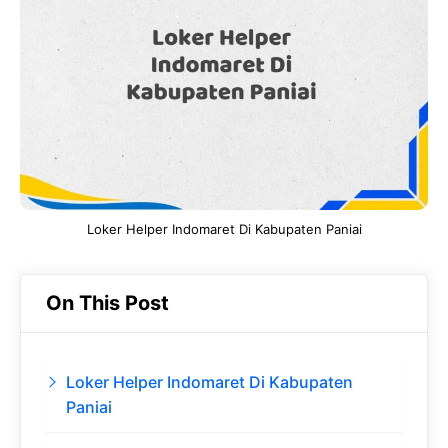
b
s
r
d
o
A
a
In
o
p
m
k
p
Loker Helper Indomaret Di Kabupaten Paniai
On This Post
Loker Helper Indomaret Di Kabupaten
Paniai