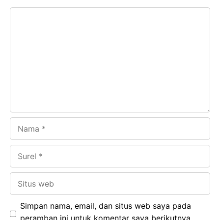
e
t
g
e
Komentar
b
s
r
d
o
A
a
In
o
p
m
k
p
Nama
Surel
Situs
web
Simpan nama, email, dan situs web saya pada
peramban ini untuk komentar saya berikutnya.