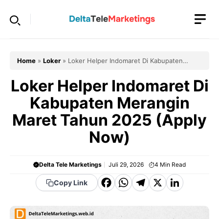
Langsung
ke
isi
Home
»
Loker
»
Loker Helper Indomaret Di Kabupaten
Merangin Maret Tahun 2025 (Apply Now)
Loker Helper Indomaret Di
Kabupaten Merangin
Maret Tahun 2025 (Apply
Now)
Delta Tele Marketings
Juli 29, 2026
4
Min Read
F
W
T
X
Li
Copy Link
a
h
el
n
c
a
e
k