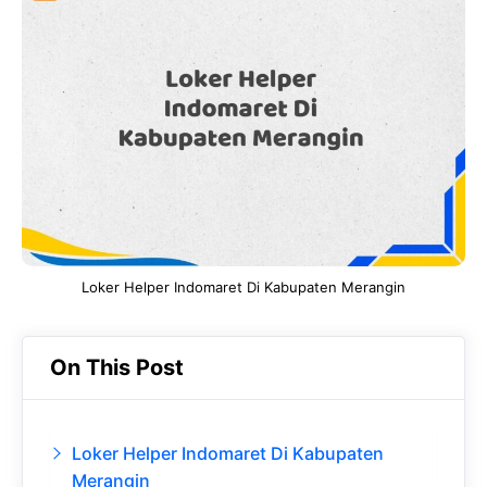
e
t
g
e
b
s
r
d
o
A
a
In
o
p
m
k
p
Loker Helper Indomaret Di Kabupaten Merangin
On This Post
Loker Helper Indomaret Di Kabupaten
Merangin