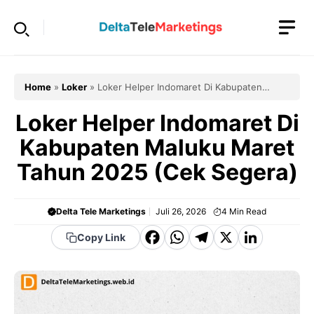
Langsung
ke
isi
Home
»
Loker
»
Loker Helper Indomaret Di Kabupaten
Maluku Maret Tahun 2025 (Cek Segera)
Loker Helper Indomaret Di
Kabupaten Maluku Maret
Tahun 2025 (Cek Segera)
Delta Tele Marketings
Juli 26, 2026
4
Min Read
F
W
T
X
Li
Copy Link
a
h
el
n
c
a
e
k
e
t
g
e