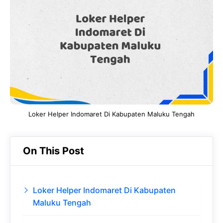
b
s
r
d
o
A
a
In
o
p
m
k
p
Loker Helper Indomaret Di Kabupaten Maluku Tengah
On This Post
Loker Helper Indomaret Di Kabupaten
Maluku Tengah