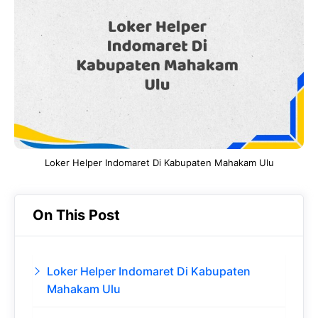
b
s
r
d
o
A
a
In
o
p
m
k
p
Loker Helper Indomaret Di Kabupaten Mahakam Ulu
On This Post
Loker Helper Indomaret Di Kabupaten
Mahakam Ulu