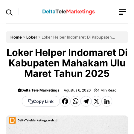
Langsung
ke
isi
Home
»
Loker
»
Loker Helper Indomaret Di Kabupaten
Mahakam Ulu Maret Tahun 2025
Loker Helper Indomaret Di
Kabupaten Mahakam Ulu
Maret Tahun 2025
Delta Tele Marketings
Agustus 6, 2026
4
Min Read
F
W
T
X
Li
Copy Link
a
h
el
n
c
a
e
k
e
t
g
e