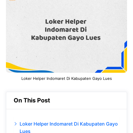
e
t
g
e
b
s
r
d
o
A
a
In
o
p
m
k
p
Loker Helper Indomaret Di Kabupaten Gayo Lues
On This Post
Loker Helper Indomaret Di Kabupaten Gayo
Lues