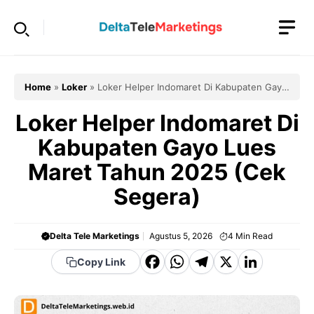
Langsung
ke
isi
Home
»
Loker
»
Loker Helper Indomaret Di Kabupaten Gayo
Lues Maret Tahun 2025 (Cek Segera)
Loker Helper Indomaret Di
Kabupaten Gayo Lues
Maret Tahun 2025 (Cek
Segera)
Delta Tele Marketings
Agustus 5, 2026
4
Min Read
F
W
T
X
Li
Copy Link
a
h
el
n
c
a
e
k