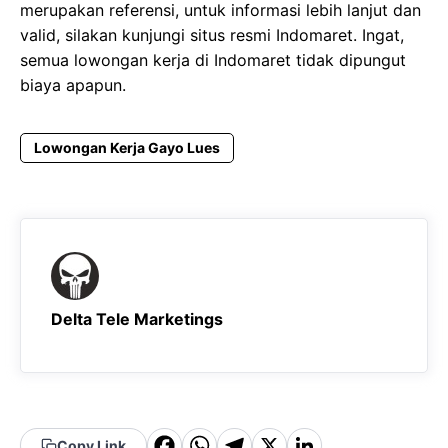
merupakan referensi, untuk informasi lebih lanjut dan
valid, silakan kunjungi situs resmi Indomaret. Ingat,
semua lowongan kerja di Indomaret tidak dipungut
biaya apapun.
Lowongan Kerja Gayo Lues
Delta Tele Marketings
F
W
T
X
Li
Copy Link