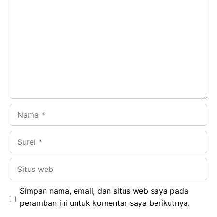
Komentar
b
s
r
d
o
A
a
In
o
p
m
k
p
Nama
Surel
Situs
web
Simpan nama, email, dan situs web saya pada
peramban ini untuk komentar saya berikutnya.