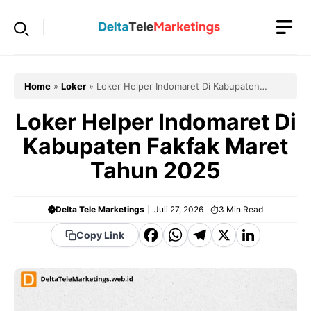
Langsung
ke
isi
Home
»
Loker
»
Loker Helper Indomaret Di Kabupaten
Fakfak Maret Tahun 2025
Loker Helper Indomaret Di
Kabupaten Fakfak Maret
Tahun 2025
Delta Tele Marketings
Juli 27, 2026
3
Min Read
F
W
T
X
Li
Copy Link
a
h
el
n
c
a
e
k
e
t
g
e