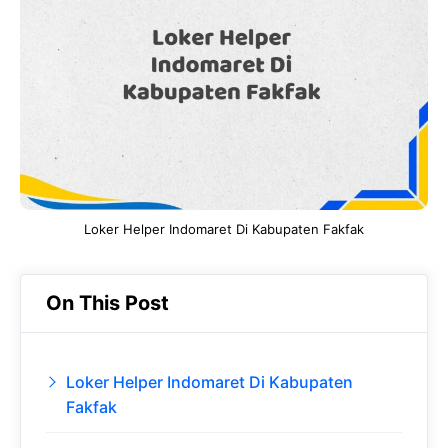
b
s
r
d
o
A
a
In
o
p
m
k
p
Loker Helper Indomaret Di Kabupaten Fakfak
On This Post
Loker Helper Indomaret Di Kabupaten
Fakfak