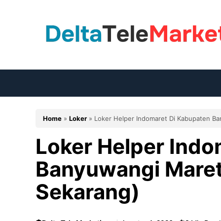
Langsung
ke
isi
Home
»
Loker
»
Loker Helper Indomaret Di Kabupaten B
Loker Helper Indo
Banyuwangi Maret
Sekarang)