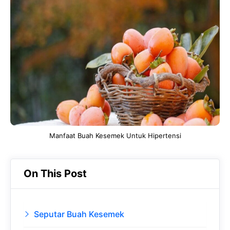
e
t
g
e
b
s
r
d
o
A
a
In
o
p
m
k
p
Manfaat Buah Kesemek Untuk Hipertensi
On This Post
Seputar Buah Kesemek