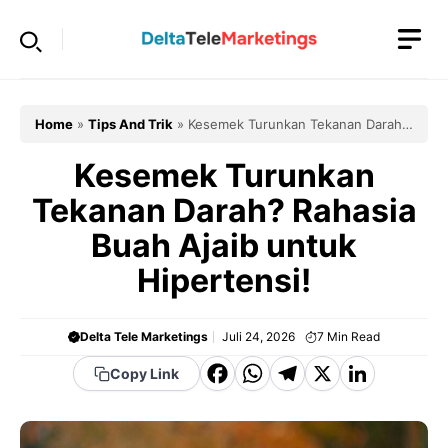
Langsung
ke
isi
Home
»
Tips And Trik
»
Kesemek Turunkan Tekanan Darah?
Rahasia Buah Ajaib untuk Hipertensi!
Kesemek Turunkan
Tekanan Darah? Rahasia
Buah Ajaib untuk
Hipertensi!
Delta Tele Marketings
Juli 24, 2026
7
Min Read
F
W
T
X
Li
Copy Link
a
h
el
n
c
a
e
k