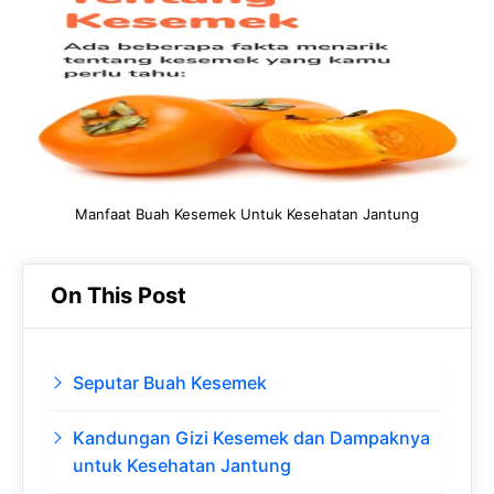
o
A
a
In
o
p
m
k
p
Manfaat Buah Kesemek Untuk Kesehatan Jantung
On This Post
Seputar Buah Kesemek
Kandungan Gizi Kesemek dan Dampaknya
untuk Kesehatan Jantung