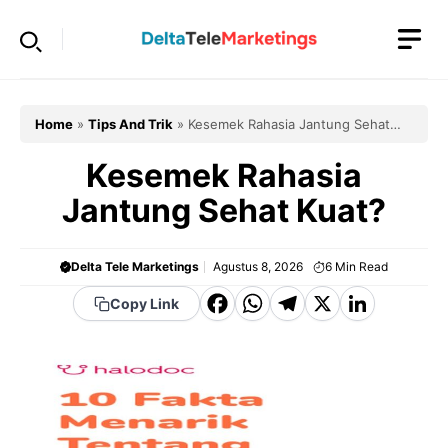
Langsung
ke
isi
Home
»
Tips And Trik
»
Kesemek Rahasia Jantung Sehat
Kuat?
Kesemek Rahasia
Jantung Sehat Kuat?
Delta Tele Marketings
Agustus 8, 2026
6
Min Read
F
W
T
X
Li
Copy Link
a
h
el
n
c
a
e
k
e
t
g
e
b
s
r
d