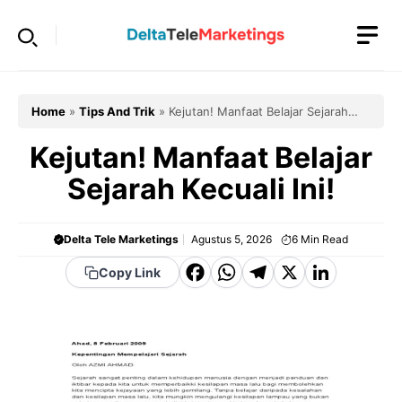
Langsung
ke
isi
Home
»
Tips And Trik
»
Kejutan! Manfaat Belajar Sejarah
Kecuali Ini!
Kejutan! Manfaat Belajar
Sejarah Kecuali Ini!
Delta Tele Marketings
Agustus 5, 2026
6
Min Read
F
W
T
X
Li
Copy Link
a
h
el
n
c
a
e
k
e
t
g
e
b
s
r
d