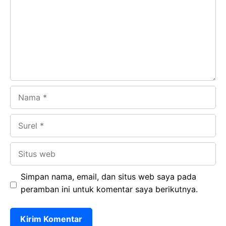
o
A
a
In
o
p
m
k
p
Nama
Surel
Situs
web
Simpan nama, email, dan situs web saya pada
peramban ini untuk komentar saya berikutnya.