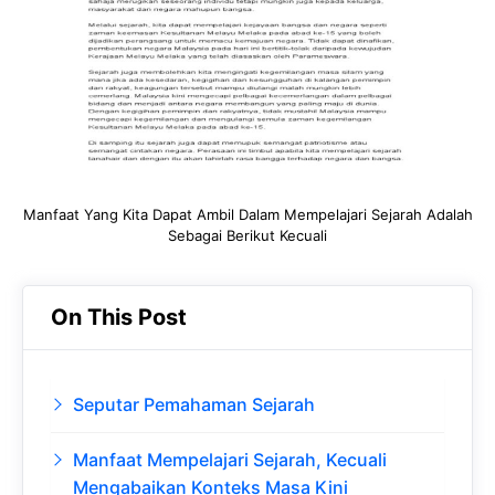
o
A
a
In
o
p
m
k
p
Manfaat Yang Kita Dapat Ambil Dalam Mempelajari Sejarah Adalah
Sebagai Berikut Kecuali
On This Post
Seputar Pemahaman Sejarah
Manfaat Mempelajari Sejarah, Kecuali
Mengabaikan Konteks Masa Kini