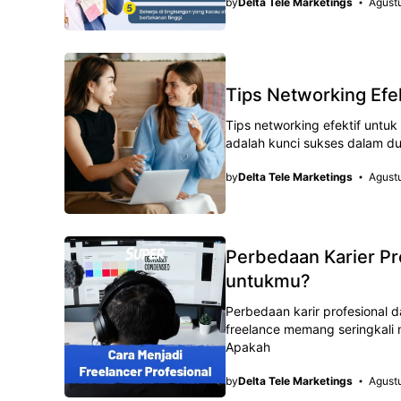
by
Delta Tele Marketings
Agust
Tips Networking Efe
Tips networking efektif untuk
adalah kunci sukses dalam du
by
Delta Tele Marketings
Agust
Perbedaan Karier Pr
untukmu?
Perbedaan karir profesional d
freelance memang seringkali 
Apakah
by
Delta Tele Marketings
Agust