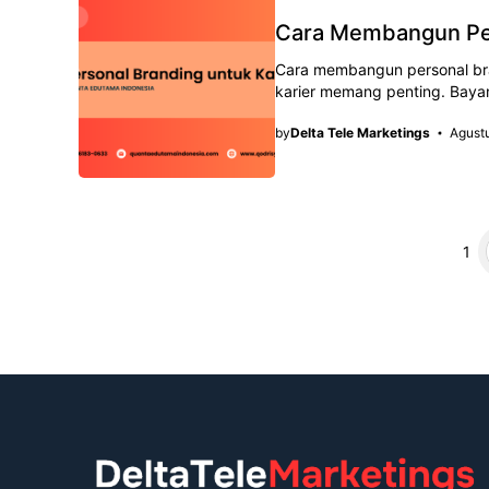
Cara Membangun Per
Cara membangun personal bra
karier memang penting. Baya
by
Delta Tele Marketings
Agust
Halama
H
1