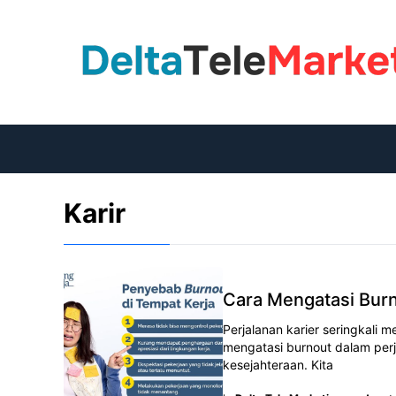
Langsung
ke
isi
Karir
Cara Mengatasi Burn
Perjalanan karier seringkali
mengatasi burnout dalam perj
kesejahteraan. Kita