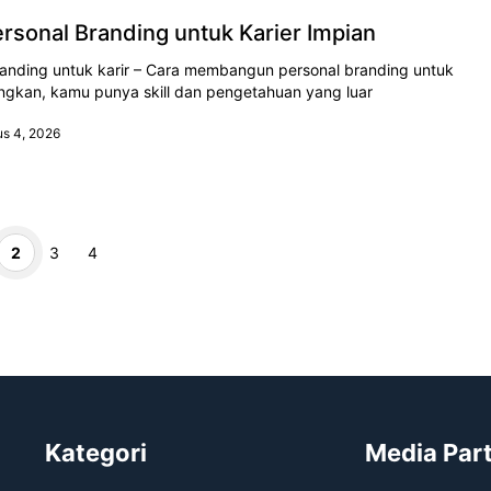
sonal Branding untuk Karier Impian
nding untuk karir – Cara membangun personal branding untuk
ngkan, kamu punya skill dan pengetahuan yang luar
us 4, 2026
n
alaman
Halaman
Halaman
2
3
4
Kategori
Media Par