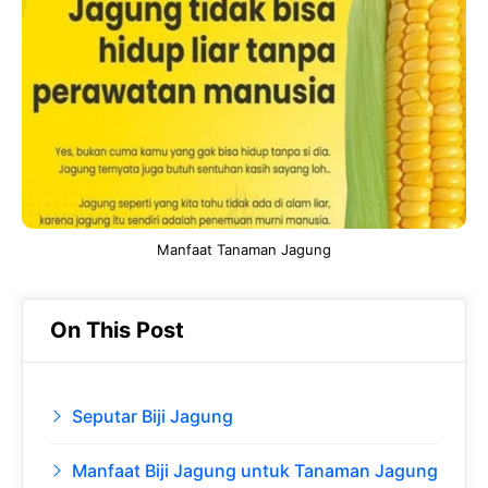
b
s
r
d
o
A
a
In
o
p
m
k
p
Manfaat Tanaman Jagung
On This Post
Seputar Biji Jagung
Manfaat Biji Jagung untuk Tanaman Jagung