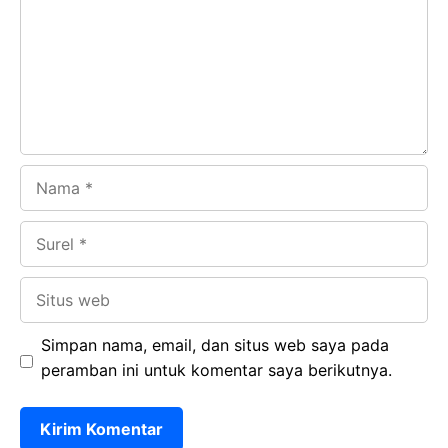
o
A
a
In
o
p
m
k
p
Nama
Surel
Situs
web
Simpan nama, email, dan situs web saya pada
peramban ini untuk komentar saya berikutnya.