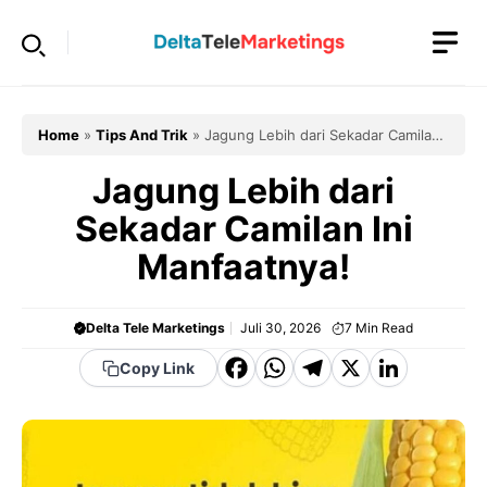
Langsung
ke
isi
Home
»
Tips And Trik
»
Jagung Lebih dari Sekadar Camilan
Ini Manfaatnya!
Jagung Lebih dari
Sekadar Camilan Ini
Manfaatnya!
Delta Tele Marketings
Juli 30, 2026
7
Min Read
F
W
T
X
Li
Copy Link
a
h
el
n
c
a
e
k
e
t
g
e